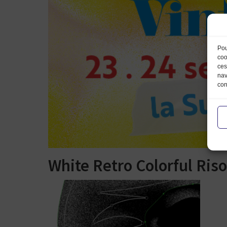
Pou
coo
ces
nav
con
White Retro Colorful Riso