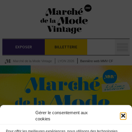
EXPOSER
BILLETTERIE
Marché de la Mode Vintage
LYON 2026
Bannière web MMV CF
Gérer le consentement aux
cookies
Pour offrir les meilleures expériences, nous utilisons des technologies