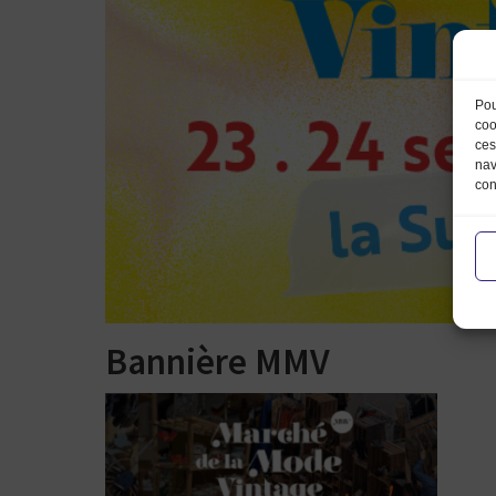
Pou
coo
ces
nav
con
Bannière MMV