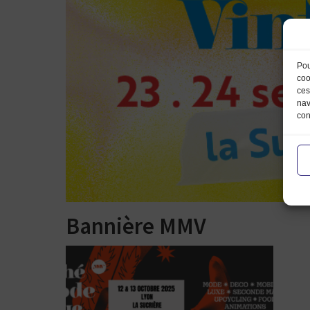
Pou
coo
ces
nav
con
Bannière MMV