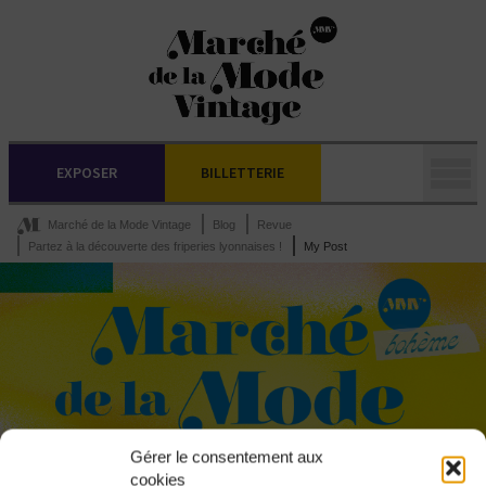
EXPOSER
BILLETTERIE
Marché de la Mode Vintage
Blog
Revue
Partez à la découverte des friperies lyonnaises !
My Post
Gérer le consentement aux
cookies