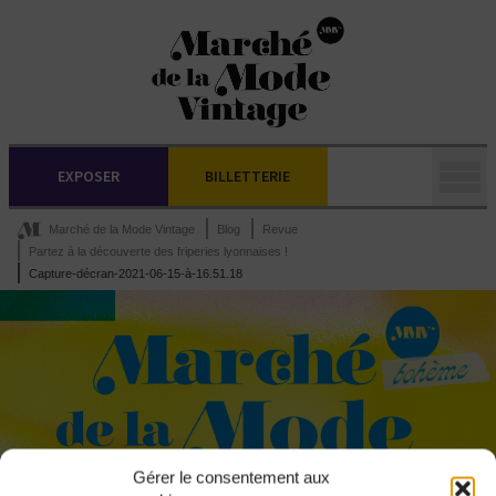
EXPOSER
BILLETTERIE
Marché de la Mode Vintage
Blog
Revue
Partez à la découverte des friperies lyonnaises !
Capture-décran-2021-06-15-à-16.51.18
Gérer le consentement aux