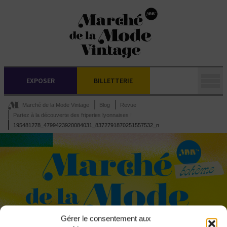
EXPOSER
BILLETTERIE
Marché de la Mode Vintage
Blog
Revue
Partez à la découverte des friperies lyonnaises !
195481278_4799423920084031_8372791870251557532_n
Gérer le consentement aux