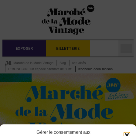
EXPOSER
BILLETTERIE
Marché de la Mode Vintage
Blog
actualités
LEBONCOIN : un espace alternatif de 30m²
leboncoin-deco-maison
Gérer le consentement aux