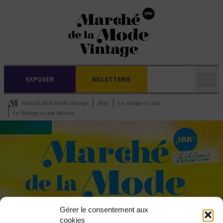
EXPOSER
BILLETTERIE
Marché de la Mode Vintage
Blog
Le vintage vu par...
Le Vintage vu par Alkarus
Gérer le consentement aux
cookies