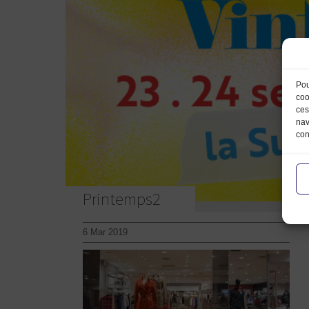
Pou
coo
ces
nav
con
Printemps2
6 Mar 2019