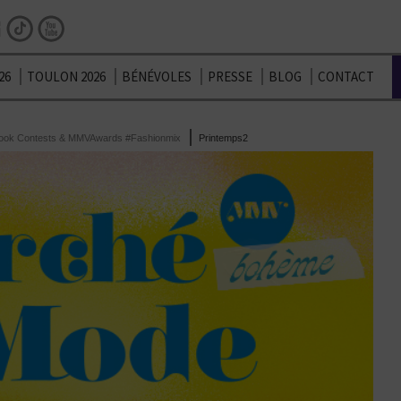
Facebook
Instagram
TikTok
Youtube
26
TOULON 2026
BÉNÉVOLES
PRESSE
BLOG
CONTACT
ook Contests & MMVAwards #Fashionmix
Printemps2