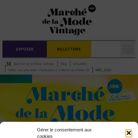
EXPOSER
BILLETTERIE
Marché de la Mode Vintage
Blog
actualités
Videz vos placards ! Participez à Collecte du Relais 69
IMG_1410
Gérer le consentement aux
cookies