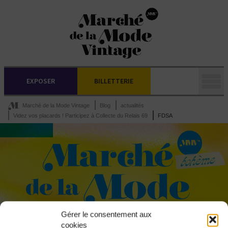
EXPOSER
BILLETTERIE
Marché de la Mode Vintage
Blog
actualités
Videz vos placards ! Participez à Collecte du Relais 69
FDSA
Gérer le consentement aux
cookies