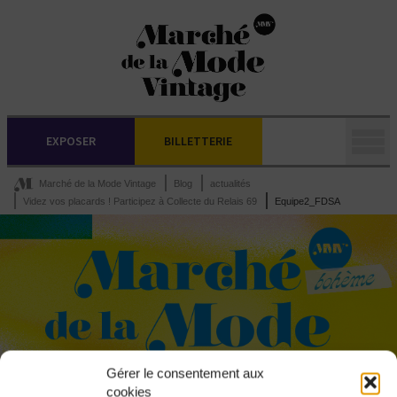
EXPOSER
BILLETTERIE
Marché de la Mode Vintage
Blog
actualités
Videz vos placards ! Participez à Collecte du Relais 69
Equipe2_FDSA
Gérer le consentement aux
cookies