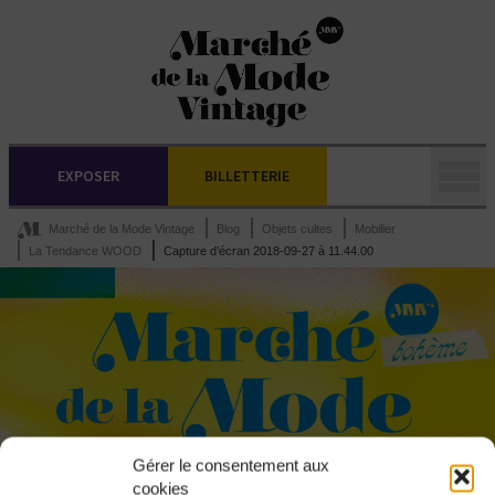
EXPOSER
BILLETTERIE
Marché de la Mode Vintage
Blog
Objets cultes
Mobilier
La Tendance WOOD
Capture d’écran 2018-09-27 à 11.44.00
Gérer le consentement aux
cookies