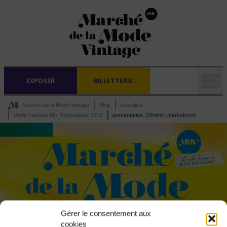
EXPOSER
BILLETTERIE
Marché de la Mode Vintage
Blog
actualités
Mode Fashion Mix Thématique 2019
presentation_19mmv_marketprod
Gérer le consentement aux
cookies