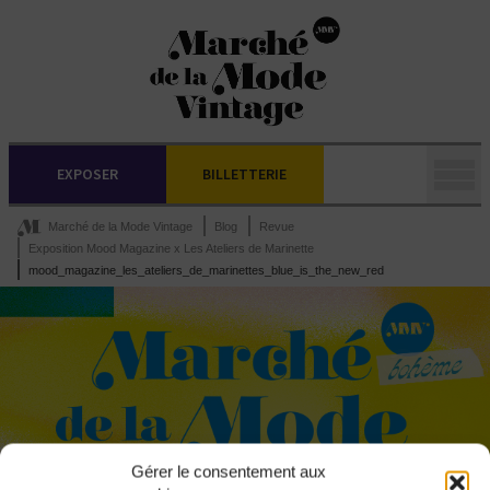
EXPOSER
BILLETTERIE
Marché de la Mode Vintage
Blog
Revue
Exposition Mood Magazine x Les Ateliers de Marinette
mood_magazine_les_ateliers_de_marinettes_blue_is_the_new_red
Gérer le consentement aux