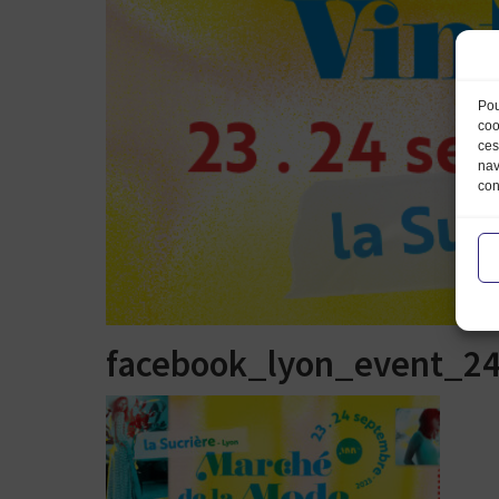
Pou
coo
ces
nav
con
facebook_lyon_event_