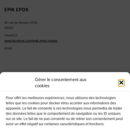
EPIK EPOK
66 rue de Bonnel LYON
69003
FRANCE
www.facebook.com/epik.epok.vintage
Mode
Gérer le consentement aux
cookies
Pour offrir les meilleures expériences, nous utilisons des technologies
A3 MOTORS CUIRS VINTAGE
telles que les cookies pour stocker et/ou accéder aux informations des
CATHERINE COLAS
appareils. Le fait de consentir à ces technologies nous permettra de traiter
des données telles que le comportement de navigation ou les ID uniques
sur ce site. Le fait de ne pas consentir ou de retirer son consentement peut
78 avenue des Colines de Tamarys LA SEYNE SUR MER
avoir un effet négatif sur certaines caractéristiques et fonctions.
83500