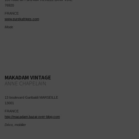
76920
FRANCE
www.eurekafripes.com
Mode
MAKADAM VINTAGE
ANNE CHAPELAIN
13 boulevard Garibaldi MARSEILLE
13001
FRANCE
http://macadam.bazar.over-blog.com
Déco, mobilier