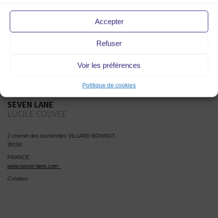
FRANCE
Mode
Accepter
Refuser
Voir les préférences
Politique de cookies
SEVEN LANE
LUCILE COUVEE
2 chemin des tourterelles VILLARD-BONNOT
38190
FRANCE
www.seven-lane.com
Créateur