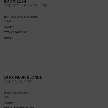
ROOM 1164
CHRISTELLE AMSELLEM
1164 route de Gratens BERAT
31370
FRANCE
www.room1164.com
Mobilier
LA RUMEUR BLONDE
MANON ANDRIEU
15 rue Romarin LYON
69001
FRANCE
www.larumeurblonde.com