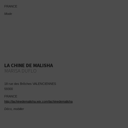
FRANCE
Mode
LA CHINE DE MALISHA
MARISA DUFLO
18 rue des Brêches VALENCIENNES
59300
FRANCE
http://lachinedemalisha.wix.com/lachinedemalisha
Déco, mobilier