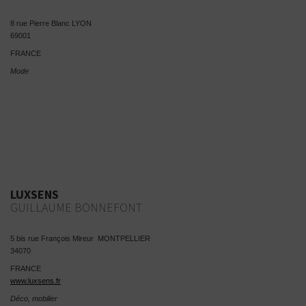
8 rue Pierre Blanc LYON
69001
FRANCE
Mode
LUXSENS
GUILLAUME BONNEFONT
5 bis rue François Mireur MONTPELLIER
34070
FRANCE
www.luxsens.fr
Déco, mobilier