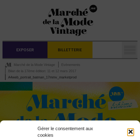
EXPOSER
BILLETTERIE
Marché de la Mode Vintage
Evènements
Bilan de la 17ème édition: 11 et 12 mars 2017
A4web_portrait_batman_17mmv_marketprod
Gérer le consentement aux
cookies