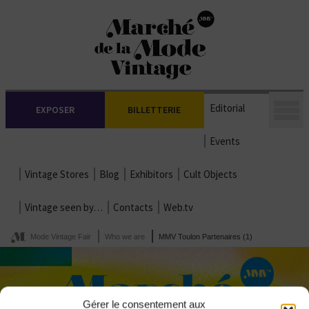
Editorial
EXPOSER
BILLETTERIE
Events
Vintage Stores
Blog
Exhibitors
Cult Objects
Vintage seen by…
Contacts
Web.tv
Mode Vintage Fair
Who we are
MMV Toulon Partenaires (1)
Gérer le consentement aux