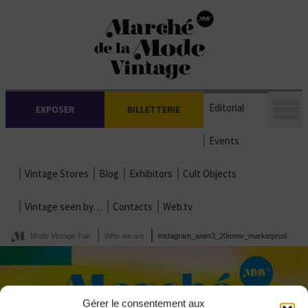
Editorial
EXPOSER
BILLETTERIE
Events
Vintage Stores
Blog
Exhibitors
Cult Objects
Vintage seen by…
Contacts
Web.tv
Mode Vintage Fair
Who we are
instagram_anim3_20mmv_marketprod
Gérer le consentement aux