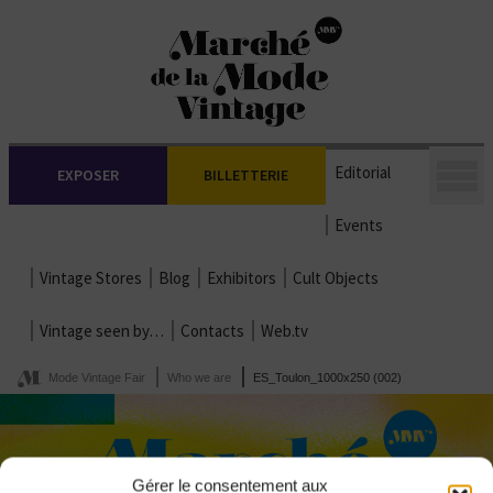
Editorial
EXPOSER
BILLETTERIE
Events
Vintage Stores
Blog
Exhibitors
Cult Objects
Vintage seen by…
Contacts
Web.tv
Mode Vintage Fair
Who we are
ES_Toulon_1000x250 (002)
Gérer le consentement aux