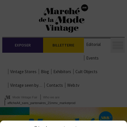
Editorial
EXPOSER
BILLETTERIE
Events
Vintage Stores
Blog
Exhibitors
Cult Objects
Vintage seen by…
Contacts
Web.tv
Mode Vintage Fair
Who we are
afficheA4_sans_partenaires_21mmv_marketprod