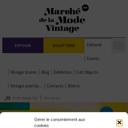
Editorial
EXPOSER
BILLETTERIE
Events
Vintage Stores
Blog
Exhibitors
Cult Objects
Vintage seen by…
Contacts
Web.tv
Mode Vintage Fair
Who we are
Gérer le consentement aux
cookies