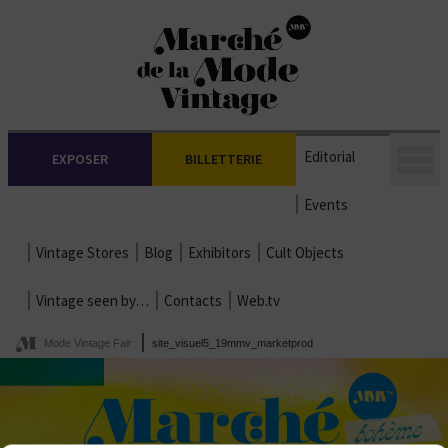
Editorial
EXPOSER
BILLETTERIE
Events
Vintage Stores
Blog
Exhibitors
Cult Objects
Vintage seen by…
Contacts
Web.tv
Mode Vintage Fair
site_visuel5_19mmv_marketprod