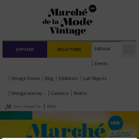
Editorial
EXPOSER
BILLETTERIE
Events
Vintage Stores
Blog
Exhibitors
Cult Objects
Vintage seen by…
Contacts
Web.tv
Mode Vintage Fair
R14-2