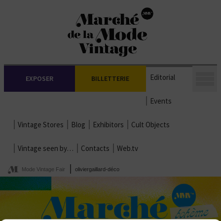
Editorial
EXPOSER
BILLETTERIE
Events
Vintage Stores
Blog
Exhibitors
Cult Objects
Vintage seen by…
Contacts
Web.tv
Mode Vintage Fair
oliviergaillard-déco