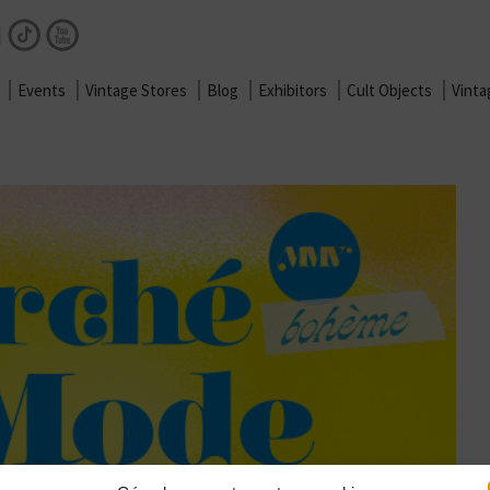
Facebook
Instagram
TikTok
Youtube
Events
Vintage Stores
Blog
Exhibitors
Cult Objects
Vint