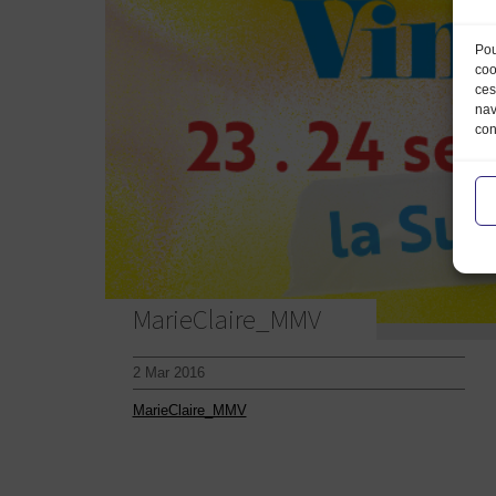
Pou
coo
ces
nav
con
MarieClaire_MMV
2 Mar 2016
MarieClaire_MMV