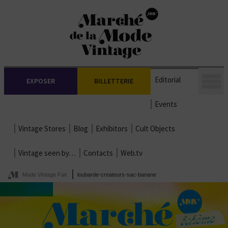
Editorial
EXPOSER
BILLETTERIE
Events
Vintage Stores
Blog
Exhibitors
Cult Objects
Vintage seen by…
Contacts
Web.tv
Mode Vintage Fair
loubarde-createurs-sac-banane