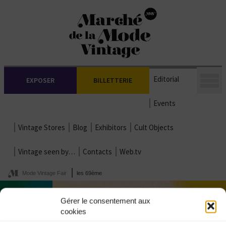
Editorial
EXPOSER
BILLETTERIE
Events
Vintage Stores
Blog
Exhibitors
Cult Objects
Vintage seen by…
Contacts
Web.tv
Mode Vintage Fair
les 69ème
Gérer le consentement aux
cookies