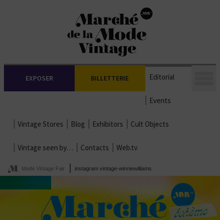
Editorial
EXPOSER
BILLETTERIE
Events
Vintage Stores
Blog
Exhibitors
Cult Objects
Vintage seen by…
Contacts
Web.tv
Mode Vintage Fair
instagram vintage-winniewilliams