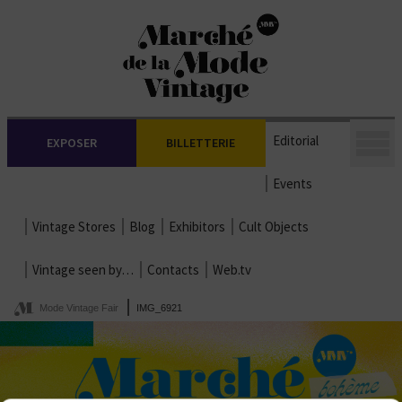
Editorial
EXPOSER
BILLETTERIE
Events
Vintage Stores
Blog
Exhibitors
Cult Objects
Vintage seen by…
Contacts
Web.tv
Mode Vintage Fair
IMG_6921