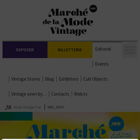
Editorial
EXPOSER
BILLETTERIE
Events
Vintage Stores
Blog
Exhibitors
Cult Objects
Vintage seen by…
Contacts
Web.tv
Mode Vintage Fair
IMG_5019