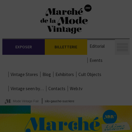
Editorial
EXPOSER
BILLETTERIE
Events
Vintage Stores
Blog
Exhibitors
Cult Objects
Vintage seen by…
Contacts
Web.tv
Mode Vintage Fair
silo-gauche-sucriere