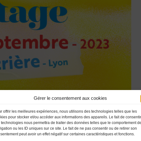
Gérer le consentement aux cookies
r offrir les meilleures expériences, nous utilisons des technologies telles que les
s of whether it’s 1920s flapper dresses or 1950s men’s bowling shirts that gets 
kies pour stocker et/ou accéder aux informations des appareils. Le fait de consenti
e selection of apparel, accessories, and shoes
for both men and women from th
 technologies nous permettra de traiter des données telles que le comportement d
igation ou les ID uniques sur ce site. Le fait de ne pas consentir ou de retirer son
sentement peut avoir un effet négatif sur certaines caractéristiques et fonctions.