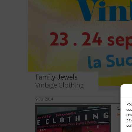
Family Jewels
Vintage Clothing
9 Jul 2014
Pou
Regardles
coo
extensiv
ces
nav
con