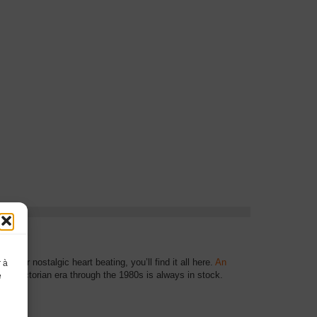
your nostalgic heart beating, you’ll find it all here.
An
r à
e Victorian era through the 1980s is always in stock.
e