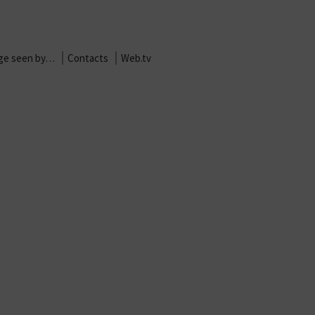
age seen by…
Contacts
Web.tv