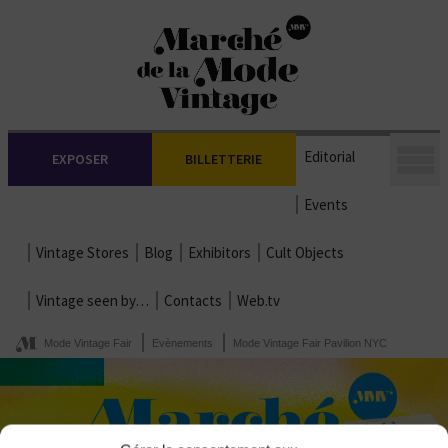
Editorial
EXPOSER
BILLETTERIE
Events
Vintage Stores
Blog
Exhibitors
Cult Objects
Vintage seen by…
Contacts
Web.tv
Mode Vintage Fair
Evènements
Mode Vintage Fair Pavilion NYC