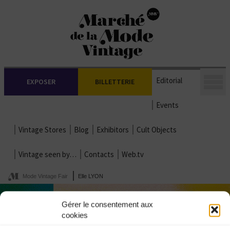
Editorial
EXPOSER
BILLETTERIE
Events
Vintage Stores
Blog
Exhibitors
Cult Objects
Vintage seen by…
Contacts
Web.tv
Mode Vintage Fair
Elle LYON
Gérer le consentement aux
cookies