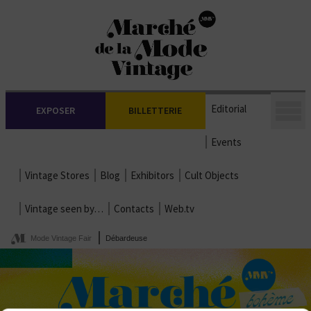
Editorial
EXPOSER
BILLETTERIE
Events
Vintage Stores
Blog
Exhibitors
Cult Objects
Vintage seen by…
Contacts
Web.tv
Mode Vintage Fair
Débardeuse