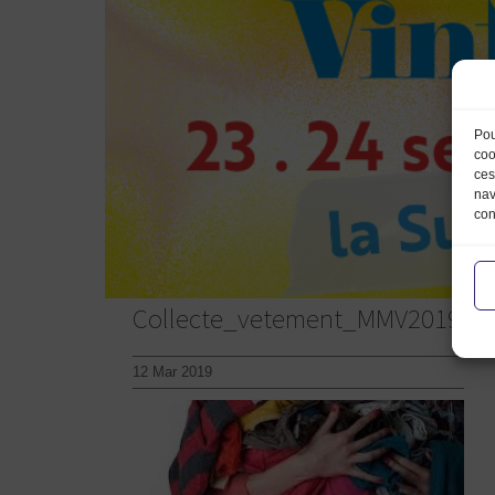
Pou
coo
ces
nav
con
Collecte_vetement_MMV2019
12 Mar 2019