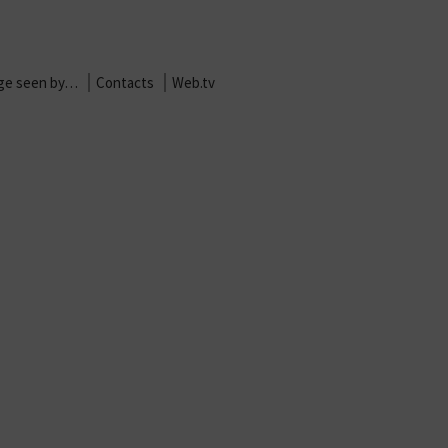
age seen by…
Contacts
Web.tv