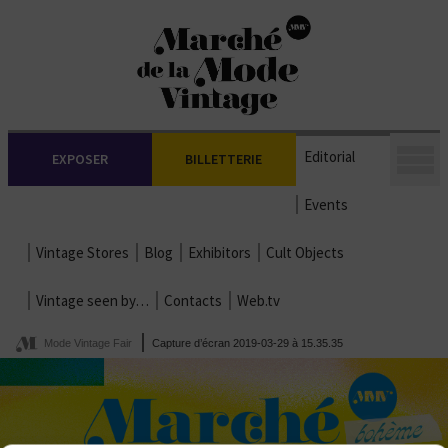
Editorial
EXPOSER
BILLETTERIE
Events
Vintage Stores
Blog
Exhibitors
Cult Objects
Vintage seen by…
Contacts
Web.tv
Mode Vintage Fair
Capture d’écran 2019-03-29 à 15.35.35