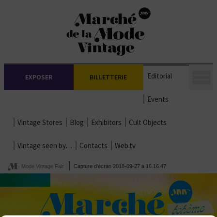
Editorial
EXPOSER
BILLETTERIE
Events
Vintage Stores
Blog
Exhibitors
Cult Objects
Vintage seen by…
Contacts
Web.tv
Mode Vintage Fair
Capture d’écran 2018-09-27 à 16.16.47