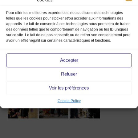
Pour offrir les meilleures expériences, nous utilisons des technologies
telles que les cookies pour stocker et/ou accéder aux informations des
appareils. Le fait de consentir à ces technologies nous permettra de traiter
des données telles que le comportement de navigation ou les ID uniques
sur ce site. Le fait de ne pas consentir ou de retirer son consentement peut
avoir un effet négatif sur certaines caractéristiques et fonctions.
Accepter
Captura de pantalla
2016-02-26 a la(s) 14.32.34
Refuser
Voir les préférences
26 Feb 2016
Cookie Policy