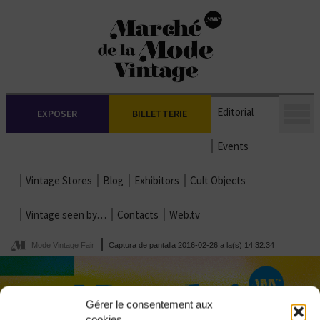
Editorial
EXPOSER
BILLETTERIE
Events
Vintage Stores
Blog
Exhibitors
Cult Objects
Vintage seen by…
Contacts
Web.tv
Mode Vintage Fair
Captura de pantalla 2016-02-26 a la(s) 14.32.34
Gérer le consentement aux
cookies