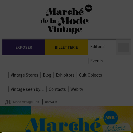
Editorial
EXPOSER
BILLETTERIE
Events
Vintage Stores
Blog
Exhibitors
Cult Objects
Vintage seen by…
Contacts
Web.tv
Mode Vintage Fair
canva 9