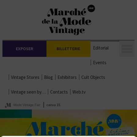
Editorial
EXPOSER
BILLETTERIE
Events
Vintage Stores
Blog
Exhibitors
Cult Objects
Vintage seen by…
Contacts
Web.tv
Mode Vintage Fair
canva 15