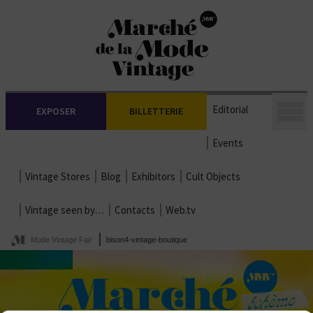
Editorial
EXPOSER
BILLETTERIE
Events
Vintage Stores
Blog
Exhibitors
Cult Objects
Vintage seen by…
Contacts
Web.tv
Mode Vintage Fair
bison4-vintage-boutique