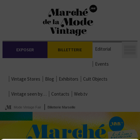
Editorial
EXPOSER
BILLETTERIE
Events
Vintage Stores
Blog
Exhibitors
Cult Objects
Vintage seen by…
Contacts
Web.tv
Mode Vintage Fair
Billetterie Marseille