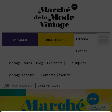
Editorial
EXPOSER
BILLETTERIE
Events
Vintage Stores
Blog
Exhibitors
Cult Objects
Vintage seen by…
Contacts
Web.tv
Mode Vintage Fair
atelier MMV visu 2