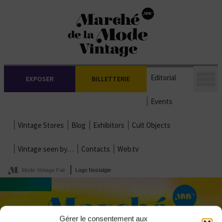
Editorial
EXPOSER
BILLETTERIE
Events
Vintage Stores
Blog
Exhibitors
Cult Objects
Vintage seen by…
Contacts
Web.tv
Mode Vintage Fair
Logo Nostalgie
Gérer le consentement aux