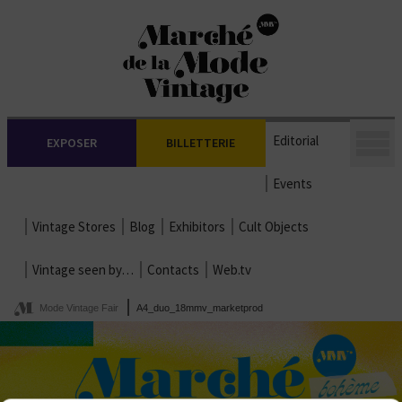
Editorial
EXPOSER
BILLETTERIE
Events
Vintage Stores
Blog
Exhibitors
Cult Objects
Vintage seen by…
Contacts
Web.tv
Mode Vintage Fair
A4_duo_18mmv_marketprod