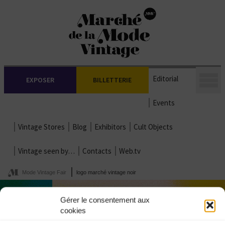
Editorial
EXPOSER
BILLETTERIE
Events
Vintage Stores
Blog
Exhibitors
Cult Objects
Vintage seen by…
Contacts
Web.tv
Mode Vintage Fair
logo marché vintage noir
Gérer le consentement aux
cookies